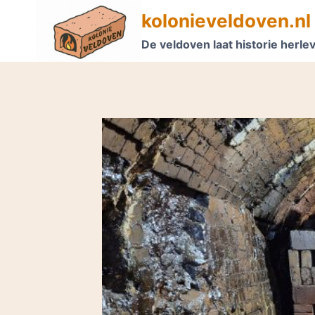
Doorgaan
kolonieveldoven.nl
naar
De veldoven laat historie herle
inhoud