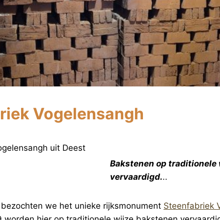
riek Vogelensangh
Bakstenen op traditionele 
vervaardigd.
..
ni bezochten we het unieke rijksmonument
Steenfabriek
 worden hier op traditionele wijze bakstenen vervaardi