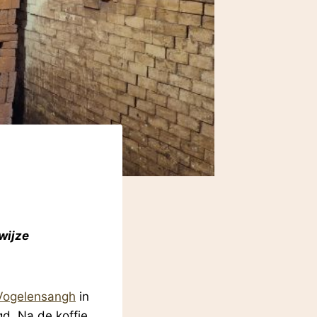
wijze
 Vogelensangh
in
gd. Na de koffie